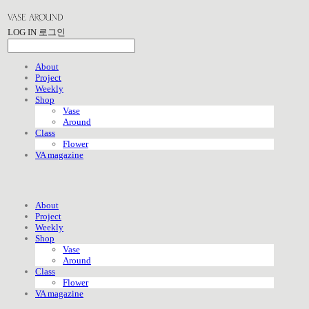
LOG IN
로그인
About
Project
Weekly
Shop
Vase
Around
Class
Flower
VA magazine
About
Project
Weekly
Shop
Vase
Around
Class
Flower
VA magazine