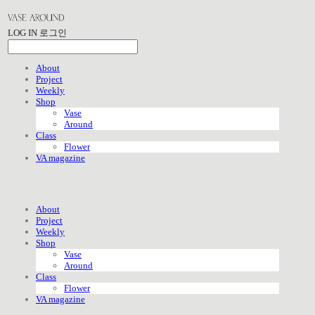
LOG IN
로그인
About
Project
Weekly
Shop
Vase
Around
Class
Flower
VA magazine
About
Project
Weekly
Shop
Vase
Around
Class
Flower
VA magazine