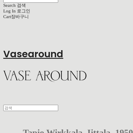
Search
검색
Log In
로그인
Cart
장바구니
Vasearound
Tapio Wirkkala, Iittala, 1950