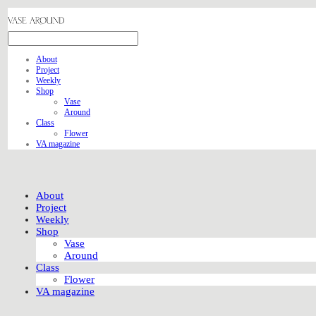
About
Project
Weekly
Shop
Vase
Around
Class
Flower
VA magazine
About
Project
Weekly
Shop
Vase
Around
Class
Flower
VA magazine