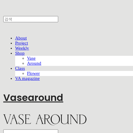
About
Project
Weekly
Shop
Vase
Around
Class
Flower
VA magazine
Vasearound