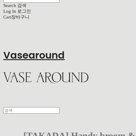
Search
검색
Log In
로그인
Cart
장바구니
Vasearound
[TAKADA] Handy broom &