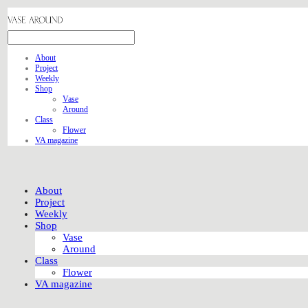
About
Project
Weekly
Shop
Vase
Around
Class
Flower
VA magazine
About
Project
Weekly
Shop
Vase
Around
Class
Flower
VA magazine