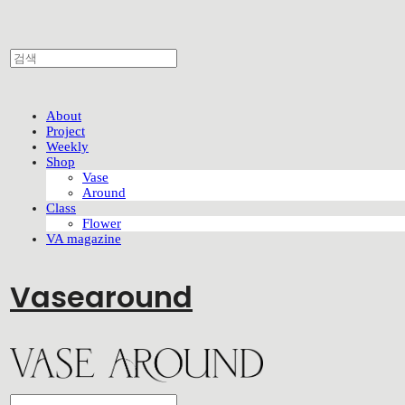
About
Project
Weekly
Shop
Vase
Around
Class
Flower
VA magazine
Vasearound