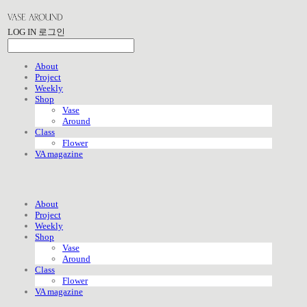
LOG IN
로그인
About
Project
Weekly
Shop
Vase
Around
Class
Flower
VA magazine
About
Project
Weekly
Shop
Vase
Around
Class
Flower
VA magazine