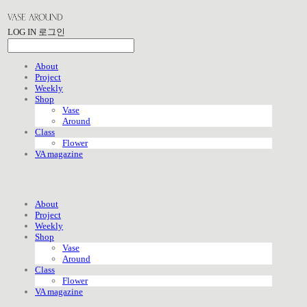
LOG IN
로그인
About
Project
Weekly
Shop
Vase
Around
Class
Flower
VA magazine
About
Project
Weekly
Shop
Vase
Around
Class
Flower
VA magazine