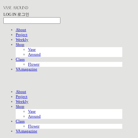
LOG IN
로그인
About
Project
Weekly
Shop
Vase
Around
Class
Flower
VA magazine
About
Project
Weekly
Shop
Vase
Around
Class
Flower
VA magazine